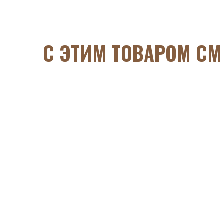
C ЭТИМ ТОВАРОМ С
Ананас сушёный
Нет в наличии
Дыня сушёная
Нет в наличии
Персик сушёный
Нет в наличии