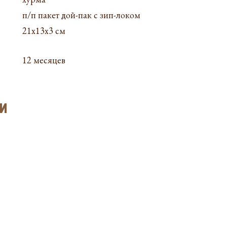
п/п пакет дой-пак с зип-локом
21х13х3 см
12 месяцев
и