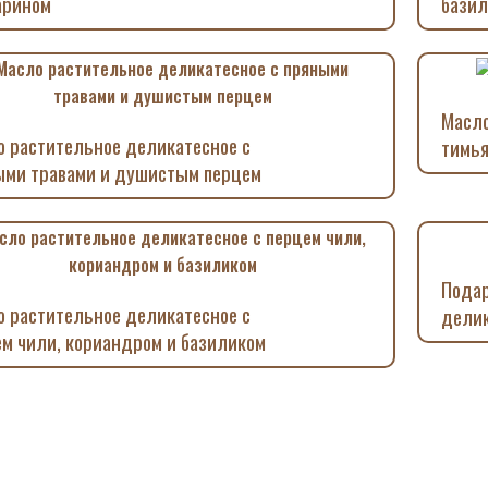
арином
бази
Масло
 растительное деликатесное с
тимь
ыми травами и душистым перцем
Подар
 растительное деликатесное с
дели
м чили, кориандром и базиликом