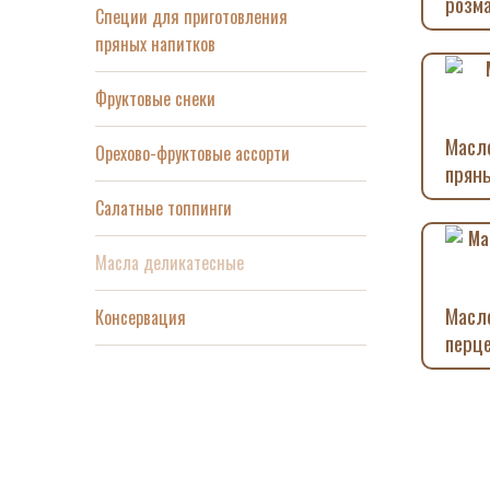
розм
Специи для приготовления
пряных напитков
Фруктовые снеки
Масло
Орехово-фруктовые ассорти
прян
Салатные топпинги
Масла деликатесные
Масло
Консервация
перце