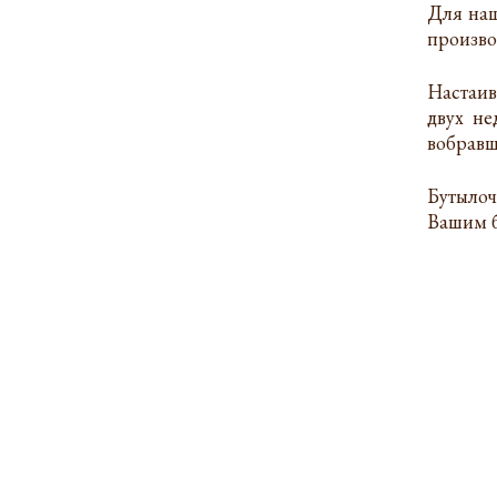
Для наш
произво
Настаив
двух не
вобравш
Бутылоч
Вашим б