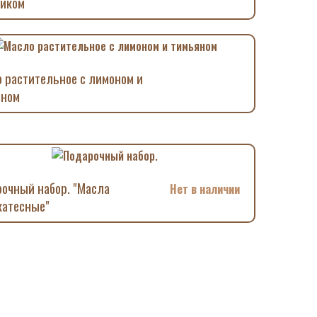
ликом
 растительное с лимоном и
яном
очный набор. "Масла
Нет в наличии
катесные"