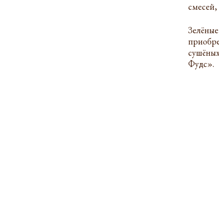
смесей,
Зелёны
приобре
сушёных
Фудс».