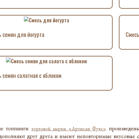
 семян для йогурта
Смесь
 семян салатная с яблоком
ые топпинги
произведены
торговой марки «Артисан Фудс»
дополняют друг друга и имеют неповторимые вкусовые с