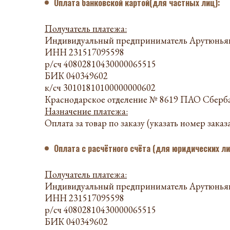
Оплата банковской картой(для частных лиц):
Получатель платежа:
Индивидуальный предприниматель Арутюньян
ИНН 231517095598
р/сч 40802810430000065515
БИК 040349602
к/сч 30101810100000000602
Краснодарское отделение № 8619 ПАО Сберба
Назначение платежа:
Оплата за товар по заказу (указать номер зак
Оплата с расчётного счёта (для юридических ли
Получатель платежа:
Индивидуальный предприниматель Арутюньян
ИНН 231517095598
р/сч 40802810430000065515
БИК 040349602